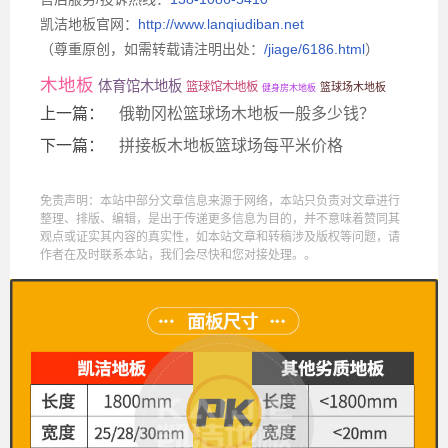
凯洁地板官网：
http://www.lanqiudiban.net
（尊重原创，如需转载请注明出处：
/jiage/6186.html
）
木地板
体育馆木地板
篮球馆木地板
篮球场木地板
健身房木地板
上一篇：
俄勒冈松篮球场木地板一般多少钱？
下一篇：
拼接板木地板篮球场每平米价格
免责声明：本站中部分文章信息来源于网络，本站只负责对文章进行
整理、排版、编辑，是出于传递更多信息为目的，并不意味着赞同其
观点或证实其内容的真实性，如本站文章和转稿涉及版权等问题，请
作者在及时联系本站，我们会尽快和您对接处理。。