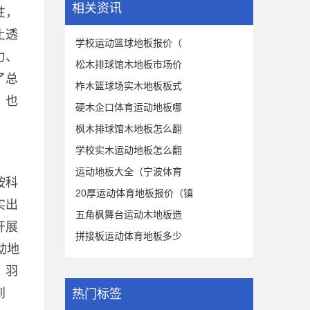
相关资讯
性，
止透
学校运动篮球地板报价（
力、
松木排球馆木地板市场价
了总
柞木篮球场实木地板板式
，也
硬木企口体育运动地板哪
枫木排球馆木地板怎么翻
学校实木运动地板怎么翻
运动地板大全（宁波体育
按科
20厚运动体育地板报价（镇
实出
五角枫舞台运动木地板造
开展
拼接板运动体育地板多少
动地
、羽
到
热门标签