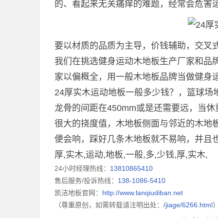
的、看起来无关痛痒的难题，经常会危害
要以材质的品质为主导，价钱辅助，交叉
我们在挑选健身运动木地板生产厂家和品
家以偏概全，用一般木地板品牌当做健身
24厚实木运动地板一般多少钱？，篮球场
龙骨的间距在450mm或是还需要远，当
很大的挠度值，木地板侧面与邻近的木地
便会响，踩好几条木地板就不易响，并且
厚,实木,运动,地板,一般,多,少钱,厚,实木,
24小时经理热线：
13810865410
售后服务/投诉热线：
138-1086-5410
凯洁地板官网：
http://www.lanqiudiban.net
（尊重原创，如需转载请注明出处：
/jiage/6266.html