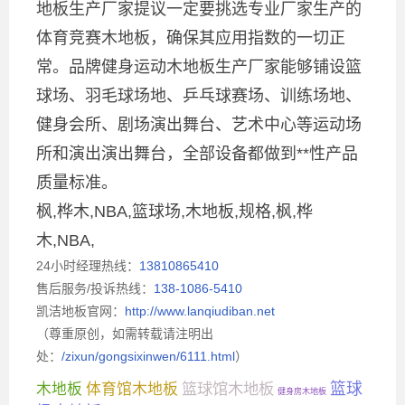
地板生产厂家提议一定要挑选专业厂家生产的
体育竞赛木地板，确保其应用指数的一切正
常。品牌健身运动木地板生产厂家能够铺设篮
球场、羽毛球场地、乒乓球赛场、训练场地、
健身会所、剧场演出舞台、艺术中心等运动场
所和演出演出舞台，全部设备都做到**性产品
质量标准。
枫,桦木,NBA,篮球场,木地板,规格,枫,桦
木,NBA,
24小时经理热线：
13810865410
售后服务/投诉热线：
138-1086-5410
凯洁地板官网：
http://www.lanqiudiban.net
（尊重原创，如需转载请注明出
处：
/zixun/gongsixinwen/6111.html
）
篮球馆木地板
篮球
木地板
体育馆木地板
健身房木地板