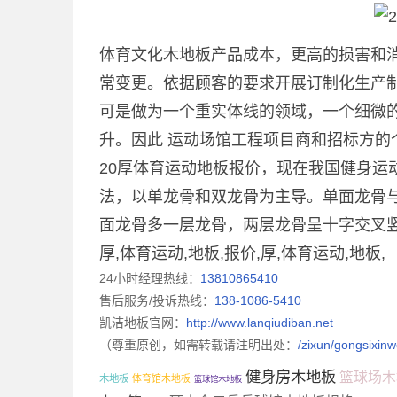
体育文化木地板产品成本，更高的损害和
常变更。依据顾客的要求开展订制化生产
可是做为一个重实体线的领域，一个细微
升。因此 运动场馆工程项目商和招标方的
20厚体育运动地板报价，现在我国健身运
法，以单龙骨和双龙骨为主导。单面龙骨
面龙骨多一层龙骨，两层龙骨呈十字交叉竖
厚,体育运动,地板,报价,厚,体育运动,地板,
24小时经理热线：
13810865410
售后服务/投诉热线：
138-1086-5410
凯洁地板官网：
http://www.lanqiudiban.net
（尊重原创，如需转载请注明出处：
/zixun/gongsixin
健身房木地板
篮球场木
木地板
体育馆木地板
篮球馆木地板