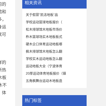
相关资讯
司的
馆和
关于假冒“凯洁地板”品
多，
学校运动篮球地板报价（
身运
松木排球馆木地板市场价
就可
柞木篮球场实木地板板式
硬木企口体育运动地板哪
枫木排球馆木地板怎么翻
学校实木运动地板怎么翻
样的
运动地板大全（宁波体育
所热
20厚运动体育地板报价（镇
木板
五角枫舞台运动木地板造
木不
。体
热门标签