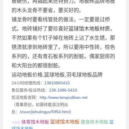
板砸伤，再撬起来还特费力。地板砖品牌地板
的木头龙骨不要省，要买好的。
铺龙骨时要看线管处的做法，一定要是过桥
式。地砖铺好了要珍喜好
篮球馆木地板材质
，
不然如果有个钉子掉在地砖上沾了水生锈，那
锈渍就渗到地砖里了。所以要用中性砖，棕色
系列的，还有青石板系列的耐脏。偶家厨房的
和大阳台的都很耐脏。
运动地板价格,篮球地板,羽毛球地板品牌
24小时经理热线：
13810865410
售后服务/投诉热线：
138-1086-5410
凯洁地板官网：
http://www.lanqiudiban.net
（尊重原创，如需转载请注明出
处：
/zixun/jishulingyu/5954.html
）
篮球馆木地板
体育馆木地板
健身房木地板
篮
木地板
球场木地板