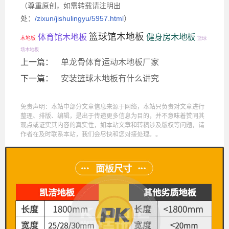
（尊重原创，如需转载请注明出
处：
/zixun/jishulingyu/5957.html
）
篮球馆木地板
体育馆木地板
健身房木地板
木地板
篮球
场木地板
上一篇：
单龙骨体育运动木地板厂家
下一篇：
安装篮球木地板有什么讲究
免责声明：本站中部分文章信息来源于网络，本站只负责对文章进行
整理、排版、编辑，是出于传递更多信息为目的，并不意味着赞同其
观点或证实其内容的真实性，如本站文章和转稿涉及版权等问题，请
作者在及时联系本站，我们会尽快和您对接处理。。