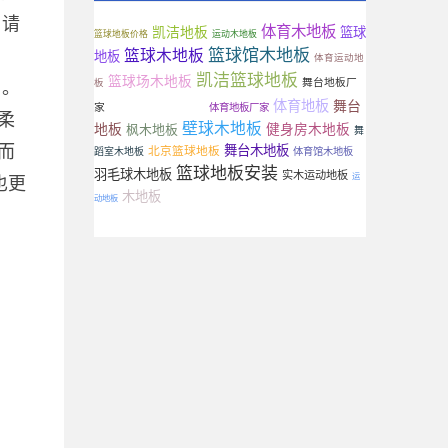
，请
体育木地板
凯洁地板
篮球
篮球地板价格
运动木地板
篮球馆木地板
篮球木地板
地板
体育运动地
凯洁篮球地板
篮球场木地板
舞台地板厂
板
）。
篮球地板厂家
体育地板
舞台
家
体育地板厂家
柔
壁球木地板
地板
枫木地板
健身房木地板
舞
而
舞台木地板
北京篮球地板
蹈室木地板
体育馆木地板
篮球地板安装
羽毛球木地板
实木运动地板
运
也更
木地板
动地板