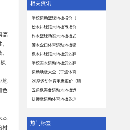
相关资讯
学校运动篮球地板报价（
松木排球馆木地板市场价
具高
柞木篮球场实木地板板式
性，
硬木企口体育运动地板哪
数、
枫木排球馆木地板怎么翻
（枫
学校实木运动地板怎么翻
运动地板大全（宁波体育
少地
20厚运动体育地板报价（镇
加色
五角枫舞台运动木地板造
拼接板运动体育地板多少
木本
热门标签
的材