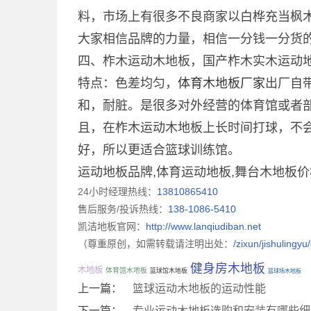
料，市场上有很多不良商家以白桦充当枫
大家相信品牌的力量，相信一分钱一分货
四、柞木运动木地板，国产柞木实木运动地
特点：色差均匀，
体育木地板厂家
出厂自
和，耐脏。是很多对外经营的体育馆或者
且，在柞木运动木地板上长时间打球，不
好，所以更适合篮球训练馆。
运动地板品牌,体育运动地板,舞台木地板价
24小时经理热线：
13810865410
售后服务/投诉热线：
138-1086-5410
凯洁地板官网：
http://www.lanqiudiban.net
（尊重原创，如需转载请注明出处：
/zixun/jishulingyu
健身房木地板
木地板
体育馆木地板
篮球馆木地板
篮球场木地板
上一篇：
篮球运动木地板的运动性能
下一篇：
专业运动木地板选购和安装有哪些细