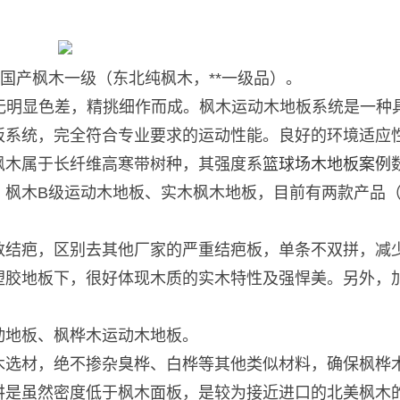
国产枫木一级（东北纯枫木，**一级品）。
无明显色差，精挑细作而成。枫木运动木地板系统是一种
板系统，完全符合专业要求的运动性能。良好的环境适应
枫木属于长纤维高寒带树种，其强度系
篮球场木地板案例
、枫木B级运动木地板、实木枫木地板，目前有两款产品
数结疤，区别去其他厂家的严重结疤板，单条不双拼，减
塑胶地板下，很好体现木质的实木特性及强悍美。另外，
动地板、枫桦木运动木地板。
木选材，绝不掺杂臭桦、白桦等其他类似材料，确保枫桦
讲是虽然密度低于枫木面板，是较为接近进口的北美枫木