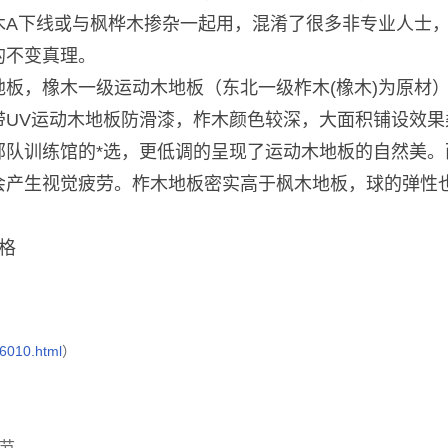
木A下线或与枫桦木掺杂一起用，混淆了很多非专业人士
的不变真理。
板，橡木一级运动木地板（东北一级柞木(橡木)为原材
带UV运动木地板防滑漆，柞木颜色较深，大面积铺设效果
部队训练馆的*选，更低调的呈现了运动木地板的自然美。
会产生视觉疲劳。柞木地板密实高于枫木地板，球的弹性
格
/6010.html
）
节