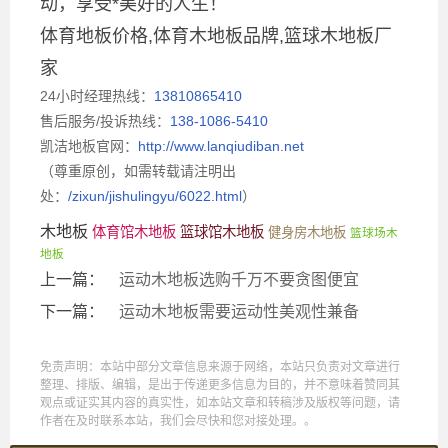
动，享受*美好的人生！
体育地板价格,体育木地板品牌,篮球木地板厂
家
24小时经理热线：
13810865410
售后服务/投诉热线：
138-1086-5410
凯洁地板官网：
http://www.lanqiudiban.net
（尊重原创，如需转载请注明出
处：
/zixun/jishulingyu/6022.html
）
木地板
体育馆木地板
篮球馆木地板
健身房木地板
篮球场木
地板
上一篇：
运动木地板选购千万不要贪图便宜
下一篇：
运动木地板需要运动性美观性兼备
免责声明：本站中部分文章信息来源于网络，本站只负责对文章进行
整理、排版、编辑，是出于传递更多信息为目的，并不意味着赞同其
观点或证实其内容的真实性，如本站文章和转稿涉及版权等问题，请
作者在及时联系本站，我们会尽快和您对接处理。。