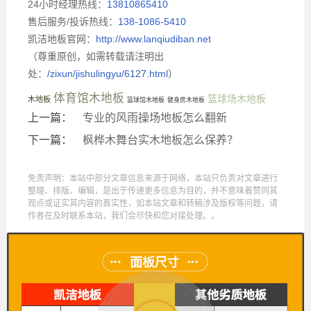
24小时经理热线：
13810865410
售后服务/投诉热线：
138-1086-5410
凯洁地板官网：
http://www.lanqiudiban.net
（尊重原创，如需转载请注明出
处：
/zixun/jishulingyu/6127.html
）
体育馆木地板
篮球场木地板
木地板
篮球馆木地板
健身房木地板
上一篇：
专业的风雨操场地板怎么翻新
下一篇：
枫桦木舞台实木地板怎么保养？
免责声明：本站中部分文章信息来源于网络，本站只负责对文章进行
整理、排版、编辑，是出于传递更多信息为目的，并不意味着赞同其
观点或证实其内容的真实性，如本站文章和转稿涉及版权等问题，请
作者在及时联系本站，我们会尽快和您对接处理。。