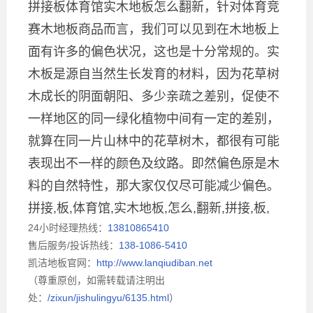
拼接板体育馆实木地板怎么翻新，针对体育竞
赛木地板商品而言，我们可以见到在木地板上
面有许多的偏色状况，这也是十分常规的。实
木板是源自当然生长发育的材料，因为花草树
木成长的阴面朝阳、多少亲疏之差别，促使不
一样地区的同一绿化植物中间有一定的差别，
就算在同一片山林中的花草树木，都很有可能
表现出不一样的颜色及纹路。即然偏色原是木
料的自然特性，那大家仅仅尽可能减少偏色。
拼接,板,体育馆,实木地板,怎么,翻新,拼接,板,
24小时经理热线：
13810865410
售后服务/投诉热线：
138-1086-5410
凯洁地板官网：
http://www.lanqiudiban.net
（尊重原创，如需转载请注明出
处：
/zixun/jishulingyu/6135.html
）