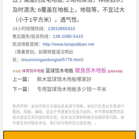
及时清洗; 6覆盖在地板上，地毯等，不宜过大
（小于1平方米）。透气性。
24小时经理热线：
13810865410
售后服务/投诉热线：
138-1086-5410
凯洁地板官网：
http://www.lanqiudiban.net
（尊重原创，如需转载请注明出
处：
/zixun/xingyedongtai/5776.html
）
健身房木地板
篮球馆木地板
体育馆木地板
木地板
篮球场木地板
上一篇：
枫木篮球馆木地板哪家好
下一篇：
专用篮球场木地板多少钱一平米
免责声明：本站中部分文章信息来源于网络，本站只负责对文章进行
整理、排版、编辑，是出于传递更多信息为目的，并不意味着赞同其
观点或证实其内容的真实性，如本站文章和转稿涉及版权等问题，请
作者在及时联系本站，我们会尽快和您对接处理。。