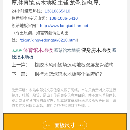
厚,体育馆,实木地板,主辅,龙骨,结构,厚,
24小时经理热线：
13810865410
售后服务/投诉热线：
138-1086-5410
凯洁地板官网：
http://www.lanqiudiban.net
（尊重原创，如需转载请注明出
处：
/zixun/xingyedongtai/6210.html
）
体育馆木地板
健身房木地板
篮球馆木地板
篮
木地板
球场木地板
上一篇：
橡胶木风雨操场运动地板双层龙骨结构
下一篇：
枫桦木篮球馆木地板哪个品牌好？
免责声明：本站中部分文章信息来源于网络，本站只负责对文章进行
整理、排版、编辑，是出于传递更多信息为目的，并不意味着赞同其
观点或证实其内容的真实性，如本站文章和转稿涉及版权等问题，请
作者在及时联系本站，我们会尽快和您对接处理。。