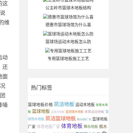
的这
公主岭市篮球木地板结构
员说
的维
德惠市篮球场馆为什么喜
篮球场运动木地板怎么防
运动
专用篮球地板施工工艺
，还
地面
情况
热门标签
新团
凯洁地板
降噪
篮球地板价格
运动木地板
体育木地
篮球地板
体育运动地板
篮
板
篮球馆木地板
篮球木地板
凯洁篮球地板
篮球地板
球场木地板
舞台地板厂家
体育地板
体育地板厂家
枫木
厂家
舞台地板