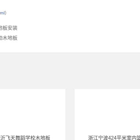
tml
）
地板安装
动木地板
临沂飞天舞蹈学校木地板
浙江宁波424平米室内